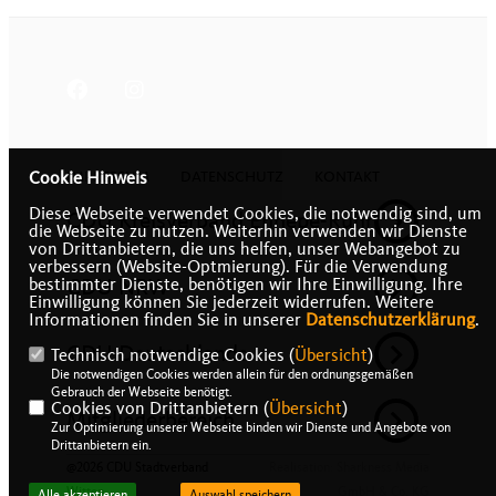
IMPRESSUM
DATENSCHUTZ
KONTAKT
Cookie Hinweis
Diese Webseite verwendet Cookies, die notwendig sind, um
CDU Kreisverband Ennepe-Ruhr
die Webseite zu nutzen. Weiterhin verwenden wir Dienste
von Drittanbietern, die uns helfen, unser Webangebot zu
verbessern (Website-Optmierung). Für die Verwendung
CDU NRW
bestimmter Dienste, benötigen wir Ihre Einwilligung. Ihre
Einwilligung können Sie jederzeit widerrufen. Weitere
Informationen finden Sie in unserer
Datenschutzerklärung
.
CDU Deutschlands
Technisch notwendige Cookies (
Übersicht
)
Die notwendigen Cookies werden allein für den ordnungsgemäßen
Gebrauch der Webseite benötigt.
Cookies von Drittanbietern (
Übersicht
)
Mitgliederbereich
Zur Optimierung unserer Webseite binden wir Dienste und Angebote von
Drittanbietern ein.
@2026 CDU Stadtverband
Realisation: Sharkness Media
Witten
GmbH & Co. KG
Alle akzeptieren
Auswahl speichern