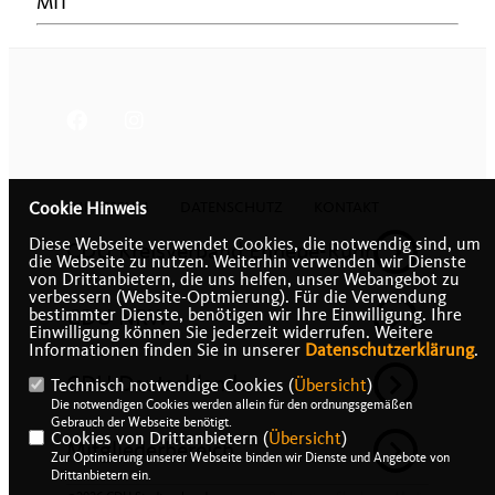
MIT
IMPRESSUM
DATENSCHUTZ
KONTAKT
Cookie Hinweis
Diese Webseite verwendet Cookies, die notwendig sind, um
CDU Kreisverband Ennepe-Ruhr
die Webseite zu nutzen. Weiterhin verwenden wir Dienste
von Drittanbietern, die uns helfen, unser Webangebot zu
verbessern (Website-Optmierung). Für die Verwendung
CDU NRW
bestimmter Dienste, benötigen wir Ihre Einwilligung. Ihre
Einwilligung können Sie jederzeit widerrufen. Weitere
Informationen finden Sie in unserer
Datenschutzerklärung
.
CDU Deutschlands
Technisch notwendige Cookies (
Übersicht
)
Die notwendigen Cookies werden allein für den ordnungsgemäßen
Gebrauch der Webseite benötigt.
Cookies von Drittanbietern (
Übersicht
)
Mitgliederbereich
Zur Optimierung unserer Webseite binden wir Dienste und Angebote von
Drittanbietern ein.